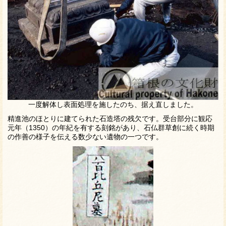
一度解体し表面処理を施したのち、据え直しました。
精進池のほとりに建てられた石造塔の残欠です。受台部分に観応
元年（1350）の年紀を有する刻銘があり、石仏群草創に続く時期
の作善の様子を伝える数少ない遺物の一つです。