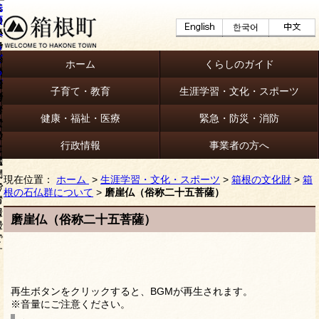
ホーム
くらしのガイド
子育て・教育
生涯学習・文化・スポーツ
健康・福祉・医療
緊急・防災・消防
行政情報
事業者の方へ
現在位置：
ホーム
>
生涯学習・文化・スポーツ
>
箱根の文化財
>
箱
根の石仏群について
>
磨崖仏（俗称二十五菩薩）
磨崖仏（俗称二十五菩薩）
再生ボタンをクリックすると、BGMが再生されます。
※音量にご注意ください。