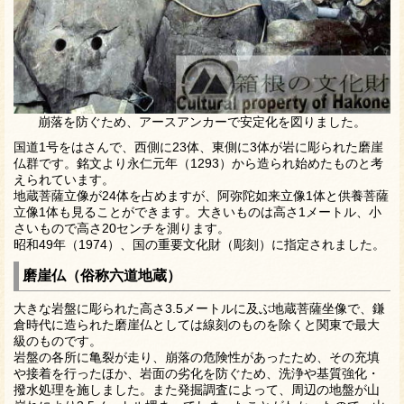
崩落を防ぐため、アースアンカーで安定化を図りました。
国道1号をはさんで、西側に23体、東側に3体が岩に彫られた磨崖
仏群です。銘文より永仁元年（1293）から造られ始めたものと考
えられています。
地蔵菩薩立像が24体を占めますが、阿弥陀如来立像1体と供養菩薩
立像1体も見ることができます。大きいものは高さ1メートル、小
さいもので高さ20センチを測ります。
昭和49年（1974）、国の重要文化財（彫刻）に指定されました。
磨崖仏（俗称六道地蔵）
大きな岩盤に彫られた高さ3.5メートルに及ぶ地蔵菩薩坐像で、鎌
倉時代に造られた磨崖仏としては線刻のものを除くと関東で最大
級のものです。
岩盤の各所に亀裂が走り、崩落の危険性があったため、その充填
や接着を行ったほか、岩面の劣化を防ぐため、洗浄や基質強化・
撥水処理を施しました。また発掘調査によって、周辺の地盤が山