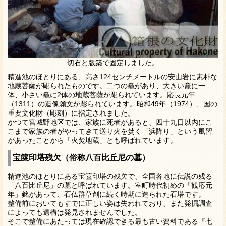
切石と版築で固定しました。
精進池のほとりにある、高さ124センチメートルの安山岩に素朴な
地蔵菩薩が彫られたものです。二つの龕があり、大きい龕に一
体、小さい龕に2体の地蔵菩薩が彫られています。応長元年
（1311）の造像願文が彫られています。昭和49年（1974）、国の
重要文化財（彫刻）に指定されました。
かつて宮城野地区では、家族に死者があると、四十九日以内にこ
こまで家族の者がやってきて送り火を焚く「浜降り」という風習
があったことから「火焚地蔵」とも呼ばれています。
宝篋印塔残欠（俗称八百比丘尼の墓）
精進池のほとりにある宝篋印塔の残欠で、全国各地に伝説の残る
「八百比丘尼」の墓と呼ばれています。室町時代初めの「観応元
年」銘があって、石仏群草創に続く時期に造られた石塔です。
整備前においてもすでに正しい姿は失われており、また発掘調査
によっても遺構は発見されませんでした。
そこで整備にあたっては現在確認できる最も古い資料である『七