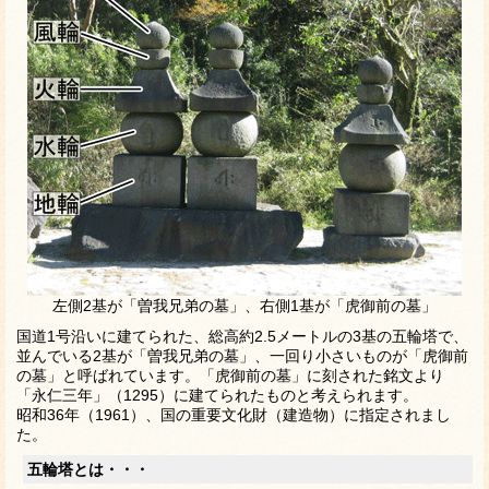
左側2基が「曽我兄弟の墓」、右側1基が「虎御前の墓」
国道1号沿いに建てられた、総高約2.5メートルの3基の五輪塔で、
並んでいる2基が「曽我兄弟の墓」、一回り小さいものが「虎御前
の墓」と呼ばれています。「虎御前の墓」に刻された銘文より
「永仁三年」（1295）に建てられたものと考えられます。
昭和36年（1961）、国の重要文化財（建造物）に指定されまし
た。
五輪塔とは・・・