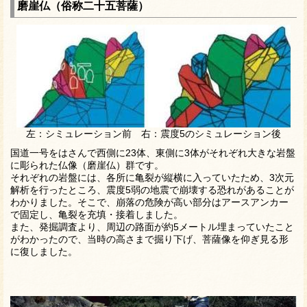
磨崖仏（俗称二十五菩薩）
左：シミュレーション前 右：震度5のシミュレーション後
国道一号をはさんで西側に23体、東側に3体がそれぞれ大きな岩盤
に彫られた仏像（磨崖仏）群です。
それぞれの岩盤には、各所に亀裂が縦横に入っていたため、3次元
解析を行ったところ、震度5弱の地震で崩壊する恐れがあることが
わかりました。そこで、崩落の危険が高い部分はアースアンカー
で固定し、亀裂を充填・接着しました。
また、発掘調査より、周辺の路面が約5メートル埋まっていたこと
がわかったので、当時の高さまで掘り下げ、菩薩像を仰ぎ見る形
に復しました。