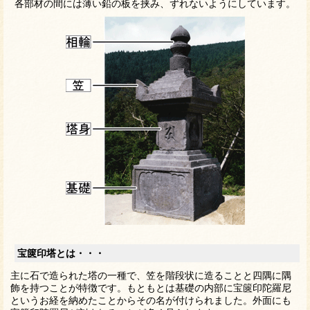
各部材の間には薄い鉛の板を挟み、ずれないようにしています。
宝篋印塔とは・・・
主に石で造られた塔の一種で、笠を階段状に造ることと四隅に隅
飾を持つことが特徴です。もともとは基礎の内部に宝篋印陀羅尼
というお経を納めたことからその名が付けられました。外面にも