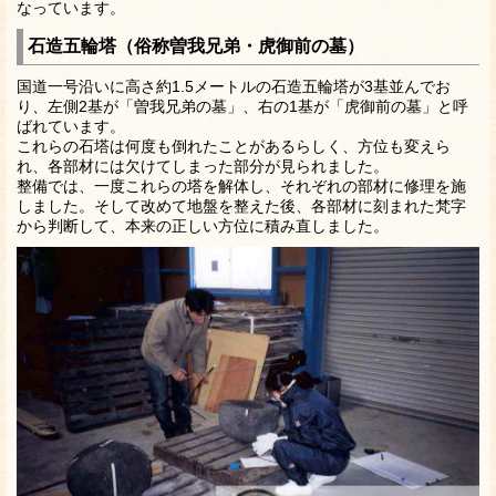
なっています。
石造五輪塔（俗称曽我兄弟・虎御前の墓）
国道一号沿いに高さ約1.5メートルの石造五輪塔が3基並んでお
り、左側2基が「曽我兄弟の墓」、右の1基が「虎御前の墓」と呼
ばれています。
これらの石塔は何度も倒れたことがあるらしく、方位も変えら
れ、各部材には欠けてしまった部分が見られました。
整備では、一度これらの塔を解体し、それぞれの部材に修理を施
しました。そして改めて地盤を整えた後、各部材に刻まれた梵字
から判断して、本来の正しい方位に積み直しました。