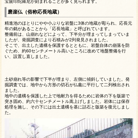
宝篋印陀羅尼が刻まれることが多く見られます。
磨崖仏（俗称応長地蔵）
精進池のほとりにやや小ぶりな岩盤に3体の地蔵が彫られ、応長元
年の銘があることから「応長地蔵」と呼ばれています。
整備前は、山崩れなどによって、下半分が埋まってしまっていま
したが、発掘調査により石積みが2列発見されました。
そこで、出土した遺構を保護するとともに、岩盤自体の崩落を防
ぐため、約60センチメートル高いところに改めて地盤整備を行
い、設置し直しました。
土砂崩れ等の影響で下半が埋まり、左側に傾斜していました。発
掘調査では、地中から方形の切石が仏龕に平行して二列検出され
ました。
地中の遺構を保護した上で地耐力を得るために岩体の下を版築で
突き固め、約六十センチメートル嵩上げしました。岩体には保存
処理を施し、その下には出土遺構を基に詰石と版築を復元しまし
た。