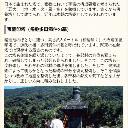
日本で生まれた塔で、密教において宇宙の構成要素と考えられた
「五大」（地・水・火・風・空）を象徴しています。古くから供
養塔として建てられ、近年は木製の塔婆としても使われていま
す。
宝篋印塔（俗称多田満仲の墓）
精進池のほとりに建つ、高さ約3メートル（相輪除く）の石造宝篋
印塔で、源氏の祖・多田満仲の墓と呼ばれています。関東の在銘
塔では現存する最古のものです。
この塔も倒壊を繰り返していたようで、各部材の方位も変えら
れ、破損してしまった部分も見られました。そこで、この塔も一
度解体し、それぞれの部材に修理を施しました。そして、発掘調
査によって明らかとなった基礎の部分を復元整備し、そこを保護
しつつ改めて地盤を整備した後、各部材の銘文や梵字などを手が
かりに、正しい方向に積みなおしました。