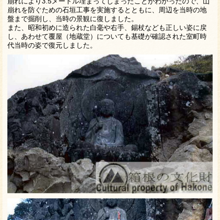
崩れにより3.5メートル埋まってしまったことがわかったので、山
崩れを防ぐための石垣工事を実施するとともに、周辺を当時の地
盤まで掘削し、当時の景観に復しました。
また、昭和初めに造られた白毫や右手、錫杖なども正しい姿に戻
し、あわせて覆屋（地蔵堂）についても基礎が確認された室町時
代当時の姿で復元しました。