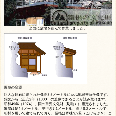
全面に足場を組んで作業しました。
覆屋の変遷
巨大な転石に彫られた像高3.5メートルに及ぶ地蔵菩薩坐像です。
銘文からは正安2年（1300）の造像であることが読み取れます。
昭和49年（1974）、国の重要文化財（彫刻）に指定されました。
覆屋は幅4.5メートル、奥行き7.1メートル、高さ9.2メートルで、
杉材を用いて建てられており、屋根は寄棟で?葺（こけらぶき）に