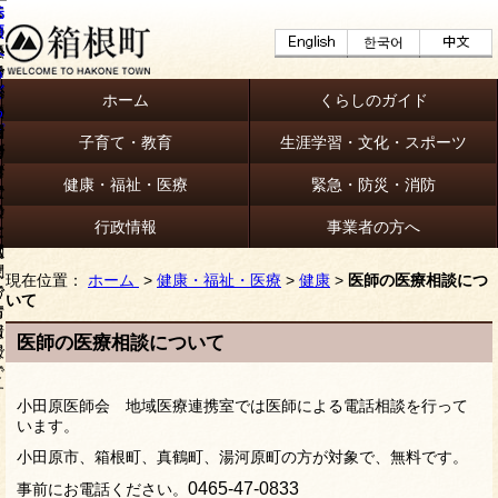
ホーム
くらしのガイド
子育て・教育
生涯学習・文化・スポーツ
健康・福祉・医療
緊急・防災・消防
行政情報
事業者の方へ
現在位置：
ホーム
>
健康・福祉・医療
>
健康
>
医師の医療相談につ
いて
医師の医療相談について
小田原医師会 地域医療連携室では医師による電話相談を行って
います。
小田原市、箱根町、真鶴町、湯河原町の方が対象で、無料です。
0465-47-0833
事前にお電話ください。