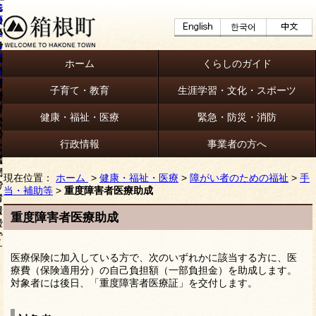
ホーム
くらしのガイド
子育て・教育
生涯学習・文化・スポーツ
健康・福祉・医療
緊急・防災・消防
行政情報
事業者の方へ
現在位置：
ホーム
>
健康・福祉・医療
>
障がい者のための福祉
>
手
当・補助等
>
重度障害者医療助成
重度障害者医療助成
医療保険に加入している方で、次のいずれかに該当する方に、医
療費（保険適用分）の自己負担額（一部負担金）を助成します。
対象者には後日、「重度障害者医療証」を交付します。