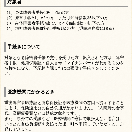
対象者
（1）身体障害者手帳1級、2級の方
（2）療育手帳A1、A2の方、または知能指数35以下の方
（3）身体障害者手帳3級で、かつ知能指数50以下の方
（4）精神障害者保健福祉手帳1級の方（通院医療費に限る）
手続きについて
対象となる障害者手帳の交付を受けた方、転入された方は、障害
者手帳・健康保険証・個人番号（マイナンバー）がわかるものを
お持ちになり、下記担当課または出張所で手続きをしてくださ
い。
医療機関にかかるとき
重度障害者医療証と健康保険証を医療機関の窓口へ提示すること
により、保険適用分の自己負担がかかりません。（入院時の食事
代、高額療養費などは助成対象外です。）
また、県外での受診など、医療機関の窓口で取扱えない場合は、
いったん自己負担額を支払った後、町へ申請していただくと、お
返しできます。