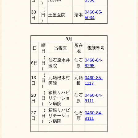
日
形外科
8506
）
（
30
0460-85-
日
土屋医院
湯本
日
5034
）
9月
曜
所在
日
当番医
電話番号
日
地
（
仙石原永井
仙石
0460-84-
6日
日
医院
原
8295
）
（
13
元箱根木村
元箱
0460-85-
日
日
医院
根
1117
）
（
箱根リハビ
20
仙石
0460-84-
日
リテーショ
日
原
9111
）
ン病院
（
箱根リハビ
27
仙石
0460-84-
日
リテーショ
日
原
9111
）
ン病院