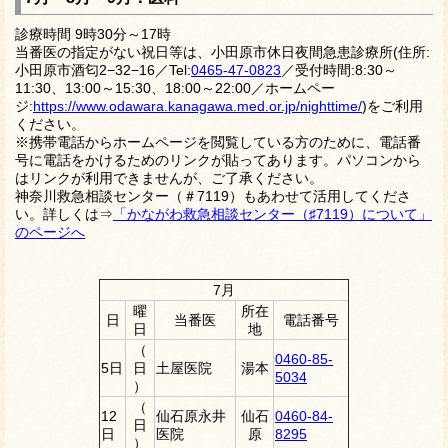
診療時間 9時30分～17時
当番医の指定がない祝日等は、小田原市休日夜間急患診療所(住所:
小田原市酒匂2−32−16／Tel:
0465-47-0823
／受付時間:8:30～
11:30、13:00～15:30、18:00～22:00／ホームペー
ジ:
https://www.odawara.kanagawa.med.or.jp/nighttime/
)をご利用
ください。
※携帯電話からホームページを閲覧している方のために、電話番
号に電話をかけるためのリンクが貼ってあります。パソコンから
はリンクが利用できませんが、ご了承ください。
神奈川救急相談センター（＃7119）もあわせて活用してくださ
い。詳しくは⇒
「かながわ救急相談センター（♯7119）について」
のページへ
7月
曜
所在
日
当番医
電話番号
日
地
（
0460-85-
5日
日
土屋医院
湯本
5034
）
（
12
仙石原永井
仙石
0460-84-
日
日
医院
原
8295
）