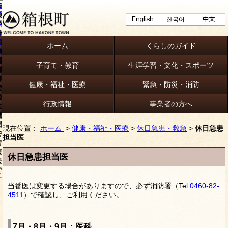
ホーム
くらしのガイド
子育て・教育
生涯学習・文化・スポーツ
健康・福祉・医療
緊急・防災・消防
行政情報
事業者の方へ
現在位置：
ホーム
>
健康・福祉・医療
>
休日急患・救急
>
休日急患
担当医
休日急患担当医
当番医は変更する場合がありますので、必ず消防署（Tel:
0460-82-
4511
）で確認し、ご利用ください。
7月・8月・9月：医科