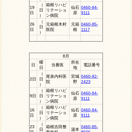
（
箱根リハビ
19
仙石
0460-84-
日
リテーショ
日
原
9111
）
ン病院
（
26
元箱根木村
元箱
0460-85-
日
日
医院
根
1117
）
8月
曜
所在
日
当番医
電話番号
日
地
（
尾泉内科医
宮城
0460-82-
2日
日
院
野
2423
）
（
箱根リハビ
仙石
0460-84-
9日
日
リテーショ
原
9111
）
ン病院
（
箱根リハビ
16
仙石
0460-84-
日
リテーショ
日
原
9111
）
ン病院
（
23
箱根吉田整
0460-85-
日
湯本