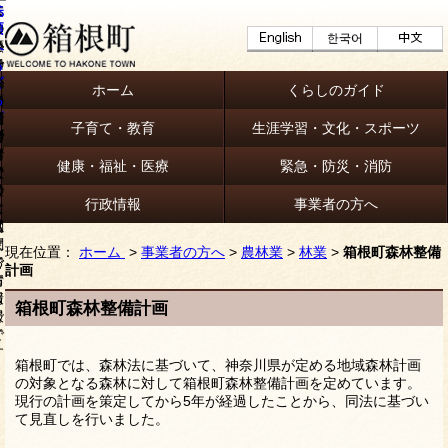
ホーム
くらしのガイド
子育て・教育
生涯学習・文化・スポーツ
健康・福祉・医療
緊急・防災・消防
行政情報
事業者の方へ
現在位置：
ホーム
>
事業者の方へ
>
農林業
>
林業
>
箱根町森林整備
計画
箱根町森林整備計画
箱根町では、森林法に基づいて、神奈川県が定める地域森林計画
の対象となる森林に対して箱根町森林整備計画を定めています。
現行の計画を策定してから5年が経過したことから、同法に基づい
て見直しを行いました。