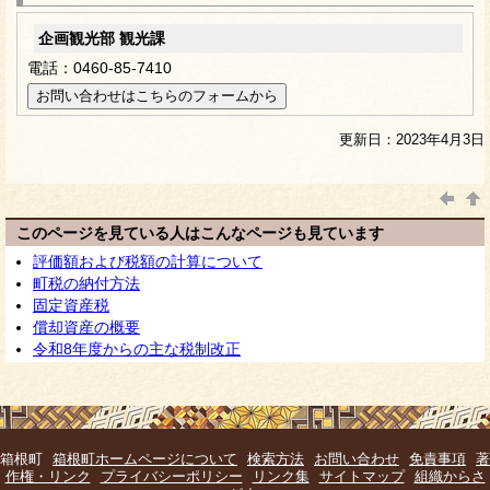
企画観光部 観光課
電話：0460-85-7410
更新日：2023年4月3日
このページを見ている人はこんなページも見ています
評価額および税額の計算について
町税の納付方法
固定資産税
償却資産の概要
令和8年度からの主な税制改正
箱根町
箱根町ホームページについて
検索方法
お問い合わせ
免責事項
著
作権・リンク
プライバシーポリシー
リンク集
サイトマップ
組織からさ