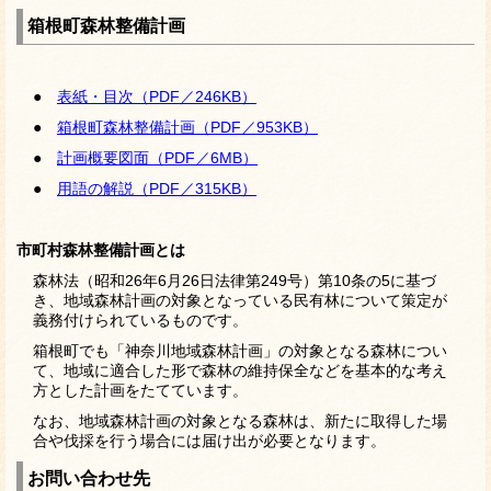
箱根町森林整備計画
●
表紙・目次（PDF／246KB）
●
箱根町森林整備計画（PDF／953KB）
●
計画概要図面（PDF／6MB）
●
用語の解説（PDF／315KB）
市町村森林整備計画とは
森林法（昭和26年6月26日法律第249号）第10条の5に基づ
き、地域森林計画の対象となっている民有林について策定が
義務付けられているものです。
箱根町でも「神奈川地域森林計画」の対象となる森林につい
て、地域に適合した形で森林の維持保全などを基本的な考え
方とした計画をたてています。
なお、地域森林計画の対象となる森林は、新たに取得した場
合や伐採を行う場合には届け出が必要となります。
お問い合わせ先