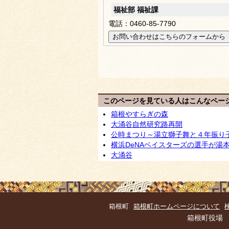
福祉部 福祉課
電話：0460-85-7790
このページを見ている人はこんなペー
箱根やすらぎの森
大涌谷自然研究路再開
公時まつり～湯立獅子舞と４年振り
横浜DeNAベイスターズの選手が湯
大涌谷
箱根町
箱根町ホームページについて
箱根町役場 住