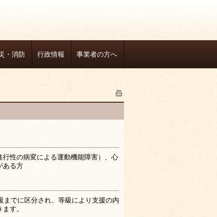
災・消防
行政情報
事業者の方へ
進行性の病変による運動機能障害）、心
がある方
級までに区分され、等級により支援の内
きます。