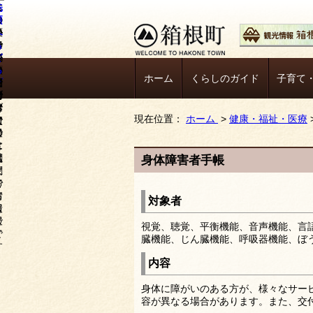
ホーム
くらしのガイド
子育て
現在位置：
ホーム
>
健康・福祉・医療
身体障害者手帳
対象者
視覚、聴覚、平衡機能、音声機能、言
臓機能、じん臓機能、呼吸器機能、ぼ
内容
身体に障がいのある方が、様々なサー
容が異なる場合があります。また、交