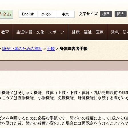
文字サイズ
標準
拡大
・教育
生涯学習・文化・スポーツ
健康・福祉・医療
緊急・防
>
障がい者のための福祉
>
手帳
>
身体障害者手帳
語機能又はそしゃく機能、肢体（上肢・下肢・体幹・乳幼児期以前の非
うこう又は直腸機能、小腸機能、免疫機能、肝臓機能に永続する障がい
ビスを利用するために必要な手帳です。障がいの程度によって1級から6
付を受けた後、障がい程度が変化した場合には再認定をうけることがで