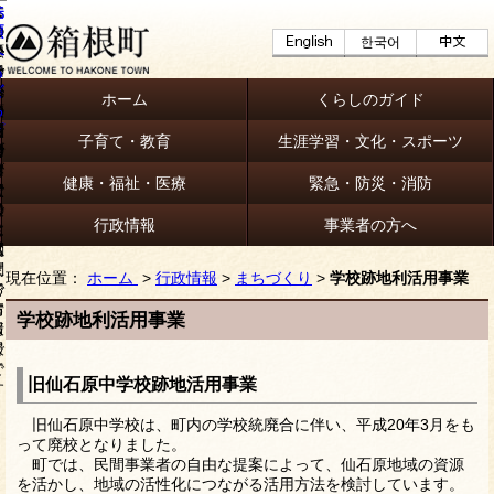
ホーム
くらしのガイド
子育て・教育
生涯学習・文化・スポーツ
健康・福祉・医療
緊急・防災・消防
行政情報
事業者の方へ
現在位置：
ホーム
>
行政情報
>
まちづくり
>
学校跡地利活用事業
学校跡地利活用事業
旧仙石原中学校跡地活用事業
旧仙石原中学校は、町内の学校統廃合に伴い、平成20年3月をも
って廃校となりました。
町では、民間事業者の自由な提案によって、仙石原地域の資源
を活かし、地域の活性化につながる活用方法を検討しています。