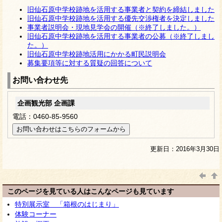
旧仙石原中学校跡地を活用する事業者と契約を締結しました
旧仙石原中学校跡地を活用する優先交渉権者を決定しました
事業者説明会・現地見学会の開催（※終了しました。）
旧仙石原中学校跡地を活用する事業者の公募（※終了しまし
た。）
旧仙石原中学校跡地活用にかかる町民説明会
募集要項等に対する質疑の回答について
お問い合わせ先
企画観光部 企画課
電話：0460-85-9560
更新日：2016年3月30日
このページを見ている人はこんなページも見ています
特別展示室 「箱根のはじまり」
体験コーナー