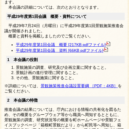
ます。
本会議の詳細については、次のとおりとなります。
平成29年度第1回会議 概要・資料について
平成29年7月24日（月曜日）に平成29年度第1回景観施策推進会
議が開催されました。
概要と資料を掲載しましたのでご覧ください。
平成29年度第1回会議 概要 [217KB pdfファイル]
平成29年度第1回会議 資料 [66KB pdfファイル]
1 本会議の役割
景観施策の調査、研究及び企画立案に関すること。
景観計画の進行管理に関すること。
その他、景観施策に関すること。
※詳細については、
景観施策推進会議設置要綱 ［PDF：4KB］
を
ご覧ください。
2 本会議の特徴
推進会議の結果については、庁内における情報の共有化を図るた
め、その概要をグループウェア等から職員へ周知するとともに、
景観施策の調査、研究状況等の概要を町ホームページや景観フェ
イスブックページ「箱根町景観だより」から町民等へ周知し、箱