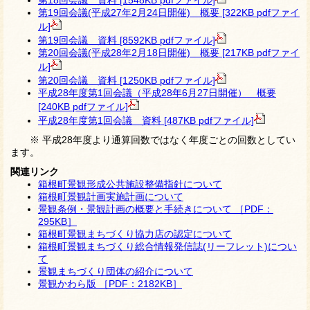
第18回会議 資料 [1548KB pdfファイル]
第19回会議(平成27年2月24日開催) 概要 [322KB pdfファイ
ル]
第19回会議 資料 [8592KB pdfファイル]
第20回会議(平成28年2月18日開催) 概要 [217KB pdfファイ
ル]
第20回会議 資料 [1250KB pdfファイル]
平成28年度第1回会議（平成28年6月27日開催） 概要
[240KB pdfファイル]
平成28年度第1回会議 資料 [487KB pdfファイル]
※ 平成28年度より通算回数ではなく年度ごとの回数としてい
ます。
関連リンク
箱根町景観形成公共施設整備指針について
箱根町景観計画実施計画について
景観条例・景観計画の概要と手続きについて ［PDF：
295KB］
箱根町景観まちづくり協力店の認定について
箱根町景観まちづくり総合情報発信誌(リーフレット)につい
て
景観まちづくり団体の紹介について
景観かわら版 ［PDF：2182KB］