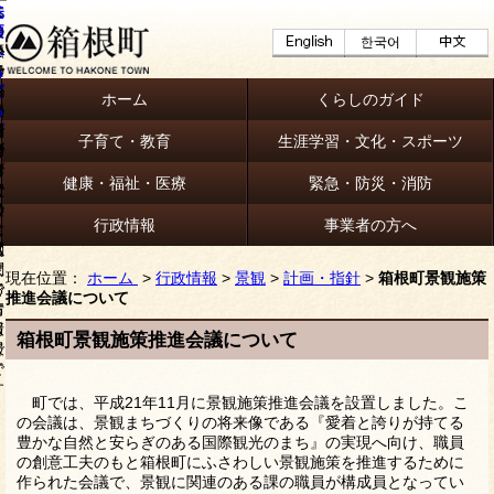
ホーム
くらしのガイド
子育て・教育
生涯学習・文化・スポーツ
健康・福祉・医療
緊急・防災・消防
行政情報
事業者の方へ
現在位置：
ホーム
>
行政情報
>
景観
>
計画・指針
>
箱根町景観施策
推進会議について
箱根町景観施策推進会議について
町では、平成21年11月に景観施策推進会議を設置しました。こ
の会議は、景観まちづくりの将来像である『愛着と誇りが持てる
豊かな自然と安らぎのある国際観光のまち』の実現へ向け、職員
の創意工夫のもと箱根町にふさわしい景観施策を推進するために
作られた会議で、景観に関連のある課の職員が構成員となってい