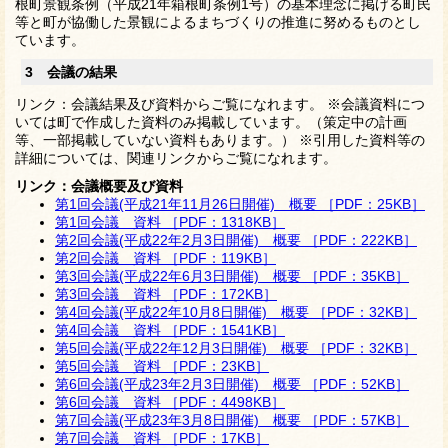
根町景観条例（平成21年箱根町条例1号）の基本理念に掲げる町民
等と町が協働した景観によるまちづくりの推進に努めるものとし
ています。
3 会議の結果
リンク：会議結果及び資料からご覧になれます。 ※会議資料につ
いては町で作成した資料のみ掲載しています。（策定中の計画
等、一部掲載していない資料もあります。） ※引用した資料等の
詳細については、関連リンクからご覧になれます。
リンク：会議概要及び資料
第1回会議(平成21年11月26日開催) 概要 ［PDF：25KB］
第1回会議 資料 ［PDF：1318KB］
第2回会議(平成22年2月3日開催) 概要 ［PDF：222KB］
第2回会議 資料 ［PDF：119KB］
第3回会議(平成22年6月3日開催) 概要 ［PDF：35KB］
第3回会議 資料 ［PDF：172KB］
第4回会議(平成22年10月8日開催) 概要 ［PDF：32KB］
第4回会議 資料 ［PDF：1541KB］
第5回会議(平成22年12月3日開催) 概要 ［PDF：32KB］
第5回会議 資料 ［PDF：23KB］
第6回会議(平成23年2月3日開催) 概要 ［PDF：52KB］
第6回会議 資料 ［PDF：4498KB］
第7回会議(平成23年3月8日開催) 概要 ［PDF：57KB］
第7回会議 資料 ［PDF：17KB］