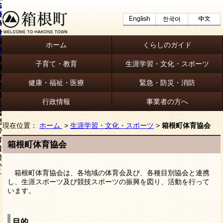
ホーム
くらしのガイド
子育て・教育
生涯学習・文化・スポーツ
健康・福祉・医療
緊急・防災・消防
行政情報
事業者の方へ
現在位置：
ホーム
>
生涯学習・文化・スポーツ
>
箱根町体育協会
箱根町体育協会
箱根町体育協会は、各地域の体育会及び、各種目別協会と連携
し、生涯スポーツ及び競技スポーツの振興を図り、活動を行って
います。
目的