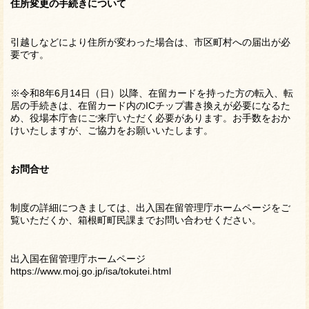
住所変更の手続きについて
引越しなどにより住所が変わった場合は、市区町村への届出が必
要です。
※令和8年6月14日（日）以降、在留カードを持った方の転入、転
居の手続きは、在留カード内のICチップ書き換えが必要になるた
め、役場本庁舎にご来庁いただく必要があります。お手数をおか
けいたしますが、ご協力をお願いいたします。
お問合せ
制度の詳細につきましては、出入国在留管理庁ホームページをご
覧いただくか、箱根町町民課までお問い合わせください。
出入国在留管理庁ホームページ
https://www.moj.go.jp/isa/tokutei.html