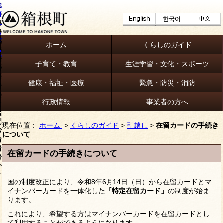
ホーム
くらしのガイド
子育て・教育
生涯学習・文化・スポーツ
健康・福祉・医療
緊急・防災・消防
行政情報
事業者の方へ
現在位置：
ホーム
>
くらしのガイド
>
引越し
>
在留カードの手続き
について
在留カードの手続きについて
国の制度改正により、令和8年6月14日（日）から在留カードとマ
イナンバーカードを一体化した
「特定在留カード」
の制度が始ま
ります。
これにより、希望する方はマイナンバーカードを在留カードとし
て利用することができるようになります。