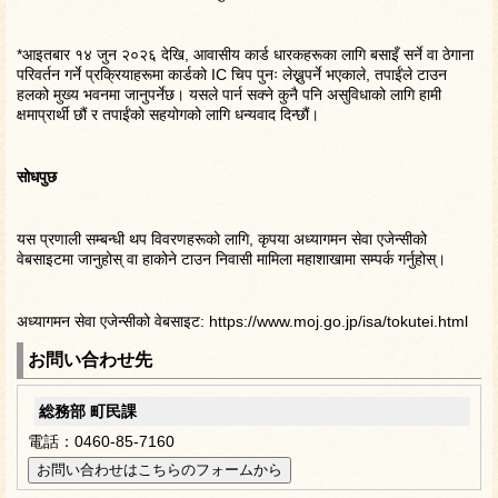
*आइतबार १४ जुन २०२६ देखि, आवासीय कार्ड धारकहरूका लागि बसाइँ सर्ने वा ठेगाना
परिवर्तन गर्ने प्रक्रियाहरूमा कार्डको IC चिप पुनः लेख्नुपर्ने भएकाले, तपाईंले टाउन
हलको मुख्य भवनमा जानुपर्नेछ। यसले पार्न सक्ने कुनै पनि असुविधाको लागि हामी
क्षमाप्रार्थी छौं र तपाईंको सहयोगको लागि धन्यवाद दिन्छौं।
सोधपुछ
यस प्रणाली सम्बन्धी थप विवरणहरूको लागि, कृपया अध्यागमन सेवा एजेन्सीको
वेबसाइटमा जानुहोस् वा हाकोने टाउन निवासी मामिला महाशाखामा सम्पर्क गर्नुहोस्।
अध्यागमन सेवा एजेन्सीको वेबसाइट: https://www.moj.go.jp/isa/tokutei.html
お問い合わせ先
総務部 町民課
電話：0460-85-7160