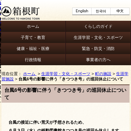
ホーム
くらしのガイド
子育て・教育
生涯学習・文化・スポーツ
健康・福祉・医療
緊急・防災・消防
行政情報
事業者の方へ
現在位置：
ホーム
>
生涯学習・文化・スポーツ
>
町の施設
>
生涯学
習施設
>
台風6号の影響に伴う「きつつき号」の巡回休止について
台風6号の影響に伴う「きつつき号」の巡回休止につい
て
台風の接近に伴い荒天が予想されるため、
６月３日（水）の移動図書館きつつき号の巡回を休止します。