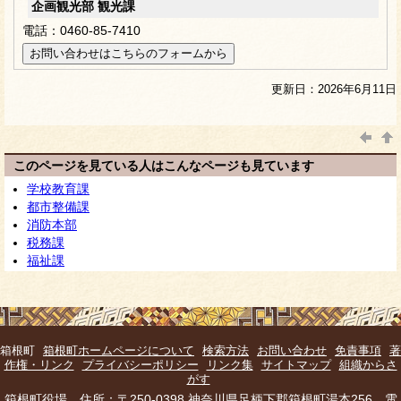
企画観光部 観光課
電話：0460-85-7410
更新日：2026年6月11日
このページを見ている人はこんなページも見ています
学校教育課
都市整備課
消防本部
税務課
福祉課
箱根町
箱根町ホームページについて
検索方法
お問い合わせ
免責事項
著
作権・リンク
プライバシーポリシー
リンク集
サイトマップ
組織からさ
がす
箱根町役場 住所：〒250-0398 神奈川県足柄下郡箱根町湯本256 電