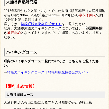
大涌谷自然研究路
2015年5月から立入禁止になっていた大涌谷噴気地帯（大涌谷園地
から1周約700m）の散策路が2022年3月28日から
事前予約制
で約
40分間お楽しみ頂けます。
詳しくは、
箱根町観光協会公式サイト
をご覧ください。
なお、大涌谷周辺のハイキングコースについては、
一部区間を除
き
通行止め
となっておりますので、お間違いのないようご注意く
ださい。
ハイキングコース
町内のハイキングコース一覧については、こちらをご覧くださ
い。
⇒
箱根のハイキングコース｜箱根町観光協会公式サイト
【通行止め情報】
大涌谷周辺コース
大涌谷周辺の火山活動による立ち入り規制のため通行止め