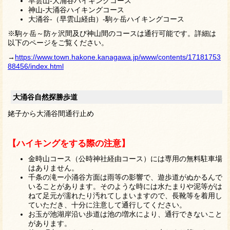
早雲山‐大涌谷ハイキングコース
神山-大涌谷ハイキングコース
大涌谷-（早雲山経由）-駒ヶ岳ハイキングコース
※駒ヶ岳～防ヶ沢間及び神山間のコースは通行可能です。詳細は
以下のページをご覧ください。
→
https://www.town.hakone.kanagawa.jp/www/contents/17181753
88456/index.html
大涌谷自然探勝歩道
姥子から大涌谷間通行止め
【ハイキングをする際の注意】
金時山コース（公時神社経由コース）には専用の無料駐車場
はありません。
千条の滝ー小涌谷方面は雨等の影響で、遊歩道がぬかるんで
いることがあります。そのような
時には水たまりや泥等がは
ねて足元が濡れたり汚れてしまいますので、長靴等を着用し
ていただき、
十分に注意して通行してください。
お玉が池湖岸沿い歩道は池の増水により、通行できないこと
があります。