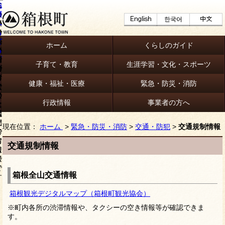
ホーム
くらしのガイド
子育て・教育
生涯学習・文化・スポーツ
健康・福祉・医療
緊急・防災・消防
行政情報
事業者の方へ
現在位置：
ホーム
>
緊急・防災・消防
>
交通・防犯
>
交通規制情報
交通規制情報
箱根全山交通情報
箱根観光デジタルマップ（箱根町観光協会）
※町内各所の渋滞情報や、タクシーの空き情報等が確認できま
す。