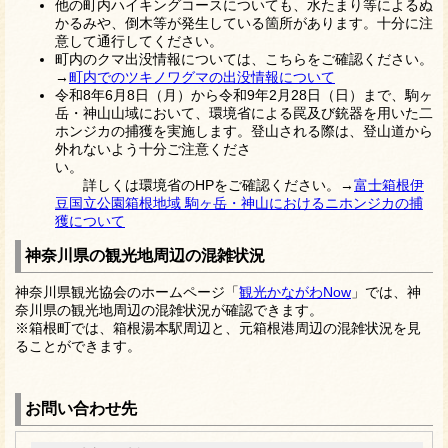
他の町内ハイキングコースについても、水たまり等によるぬ
かるみや、倒木等が発生している
箇所があります。十分に注
意して通行してください。
町内のクマ出没情報については、こちらをご確認ください。
→
町内でのツキノワグマの出没情報について
令和8年6月8日（月）から令和9年2月28日（日）まで、駒ヶ
岳・神山山域において、環境省による罠及び銃器を用いた二
ホンジカの捕獲を実施します。登山される際は、登山道から
外れないよう十分ご注意くださ
い。
詳しくは環境省のHPをご確認ください。→
富士箱根伊
豆国立公園箱根地域 駒ヶ岳・神山におけるニホンジカの捕
獲について
神奈川県の観光地周辺の混雑状況
神奈川県観光協会のホームページ「
観光かながわNow
」では、神
奈川県の観光地周辺の混雑状況が確認できます。
※箱根町では、箱根湯本駅周辺と、元箱根港周辺の混雑状況を見
ることができます。
お問い合わせ先