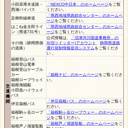
小田原厚木道路・
「NEXCO中日本」のホームページ
をご覧
西湘バイパス
ください。
「県西地域県政総合センター」のホームペ
足柄幹線林道
ージ
をご覧ください。
はこね金太郎ライ
「県西地域県政総合センター」のホームペ
ン（県道731号）
ージ
をご覧ください。
公式情報は、
「沼津河川国道事務所」の
その他（静岡県側
X(旧ツイッター)アカウント
、
静岡県道路
の道路）
通行規制情報提供システム
をご覧くださ
い 。
箱根登山バス
箱根登山電車
箱根登山ケーブル
カー
「箱根ナビ」のホームページ
をご覧くださ
箱根ロープウェイ
い。
箱根海賊船
交
小田急ハイウェイ
通
バス
機
「伊豆箱根バス」のホームページ
をご覧く
関
伊豆箱根バス
ださい。
箱根駒ヶ岳ロープ
「箱根駒ヶ岳ロープウェー」のホームペー
ウェー
ジ
をご覧ください。
「箱根芦ノ湖遊覧船」のホームページ
をご
箱根芦ノ湖遊覧船