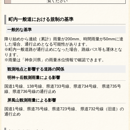
覧ください
町内一般道における規制の基準
一般的な基準
降り始めから連続（累計）雨量が200mm、時間雨量が50mmに達
した場合、通行止めとなる可能性があります。
※町内一般道路が通行止めになった場合、路線バス等も運休とな
ります。
※雨量は「神奈川県」の雨量水位情報で確認できます。
観測地点と影響する道路の関係
明神ヶ岳観測雨量による影響
国道1号線、138号線、県道733号線、県道734号線、 県道735号
線、県道736号線の通行止め
屏風山観測雨量による影響
国道1号線、県道75号線、県道723号線、 県道732号線（旧道）の
通行止め