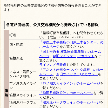
※箱根町内の公共交通機関の情報や防災の情報を見ることができ
ます。
各道路管理者、公共交通機関から発表されている情報
「箱根町都市整備課」へお問合わせくださ
町道
い。（電話：0460-85-8600）
「県西土木事務所小田原土木センター」の
国・県道
ホームページ
をご覧ください。
「国土交通省 横浜国道事務所」のホーム
ページ
、
X(旧ツイッター)アカウント
をご
箱根新道
覧ください。
ライブカメラ映像
も公開しています。
「アネスト岩田ターンパイク箱根」のホー
アネスト岩田ター
ムページ
、
X(旧ツイッター)アカウント
を
ンパイク箱根
ご覧ください。
芦ノ湖スカイライ
「芦ノ湖スカイライン」のホームページ
を
ン
ご覧ください。
道
「静岡県道路公社」のホームページ
をご覧
路
箱根スカイライン
ください。
湯河原パークウェ
「湯河原パークウェイ」のホームページ
を
イ
ご覧ください。