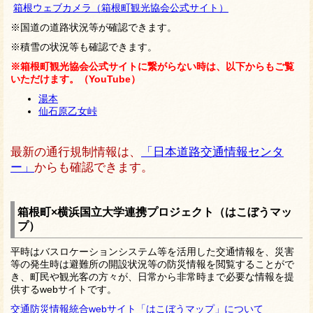
箱根ウェブカメラ（箱根町観光協会公式サイト）
※国道の道路状況等が確認できます。
※積雪の状況等も確認できます。
※箱根町観光協会公式サイトに繋がらない時は、以下からもご覧
いただけます。（YouTube）
湯本
仙石原乙女峠
最新の通行規制情報は、
「日本道路交通情報センタ
ー」
からも確認できます。
箱根町×横浜国立大学連携プロジェクト（はこぼうマッ
プ）
平時はバスロケーションシステム等を活用した交通情報を、災害
等の発生時は避難所の開設状況等の防災情報を閲覧することがで
き、町民や観光客の方々が、日常から非常時まで必要な情報を提
供するwebサイトです。
交通防災情報統合webサイト「はこぼうマップ」について