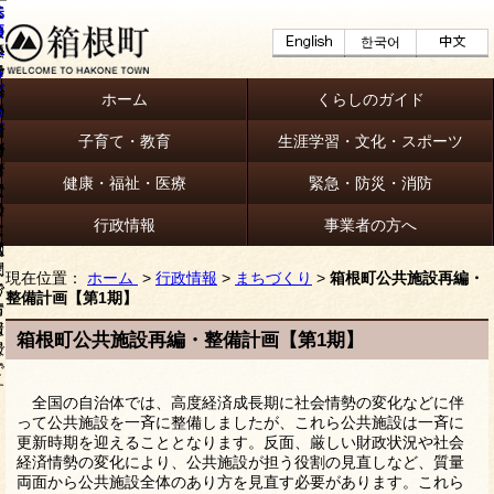
ホーム
くらしのガイド
子育て・教育
生涯学習・文化・スポーツ
健康・福祉・医療
緊急・防災・消防
行政情報
事業者の方へ
現在位置：
ホーム
>
行政情報
>
まちづくり
>
箱根町公共施設再編・
整備計画【第1期】
箱根町公共施設再編・整備計画【第1期】
全国の自治体では、高度経済成長期に社会情勢の変化などに伴
って公共施設を一斉に整備しましたが、これら公共施設は一斉に
更新時期を迎えることとなります。反面、厳しい財政状況や社会
経済情勢の変化により、公共施設が担う役割の見直しなど、質量
両面から公共施設全体のあり方を見直す必要があります。これら