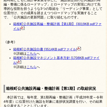
組時期とともに推計事業費を示した「施設類型別の公共施設の再
編・整備に係るロードマップ」とロードマップの実現に向けて先
導的な役割を担うような3つの取組を「リーディング事業」として
位置付け、その成果を踏まえつつロードマップを実施すること
で、「公共施設の更新問題」に取り組むものです。
箱根町公共施設再編・整備計画【第1期】 [3019KB pdfファ
イル]
《参考》
箱根町公共施設白書 [3514KB pdfファイル]
※詳細は
こちら
へ
箱根町公共施設マネジメント基本方針 [1708KB pdfファイ
ル]
※詳細は
こちら
へ
箱根町公共施設再編・整備計画【第1期】の取組状況
本計画では、毎年度、第1期再編・整備計画（平成28年度～令和
4年度）に位置付けた施設を対象に進捗状況調査を行い、その結果
を公表することとしています。