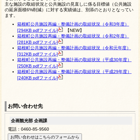
主な施設の取組状況と公共施設の見直しに係る目標値（公共施設
の延床面積6%削減）に対する実績値は、別添のとおりとなってい
ます。
箱根町公共施設再編・整備計画の取組状況（令和3年度）
[294KB pdfファイル]
【NEW】
箱根町公共施設再編・整備計画の取組状況（令和2年度）
[281KB pdfファイル]
箱根町公共施設再編・整備計画の取組状況（令和元年度）
[312KB pdfファイル]
箱根町公共施設再編・整備計画の取組状況（平成30年度）
[250KB pdfファイル]
箱根町公共施設再編・整備計画の取組状況（平成29年度）
[240KB pdfファイル]
お問い合わせ先
企画観光部 企画課
電話：0460-85-9560