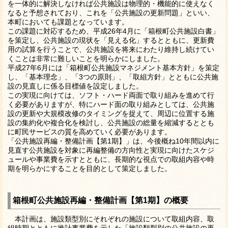
を一体的に解決しなければ公共施設は物理的・機能的に使えなく
なると予想されており、これを「公共施設の更新問題」といい、
本町においても課題となっています。
この課題に対応するため、平成26年4月に「箱根町公共施設白書」
を策定し、公共施設の現状を「見える化」するとともに、更新費
用の試算を行うことで、公共施設を将来にわたり維持し続けてい
くことは非常に難しいことを明らかにしました。
平成27年6月には「箱根町公共施設マネジメント基本方針」を策定
し、「基本理念」、「3つの原則」、「取組方針」とともに公共施
設の見直しに係る目標値を設定しました。
この実現に向けては、ソフト・ハード両面で取り組みを進めて行
く必要がありますが、特にハード面の取り組みとしては、公共施
設の更新や大規模改修のタイミングを捉えて、周辺に位置する施
設の集約化や複合化を検討し、公共施設の総量を縮減するととも
に町民サービスの質を高めていく必要があります。
「公共施設再編・整備計画【第1期】」は、今後概ね10年間以内に
見直す公共施設を対象に再編整備の方向性と実現に向けたスケジ
ュールや事業費を示すとともに、長期的な視点での取組内容や時
期を明らかにすることを目的として策定しました。
箱根町公共施設再編・整備計画【第1期】の概要
本計画は、施設類型別にそれぞれの施設について取組内容、取