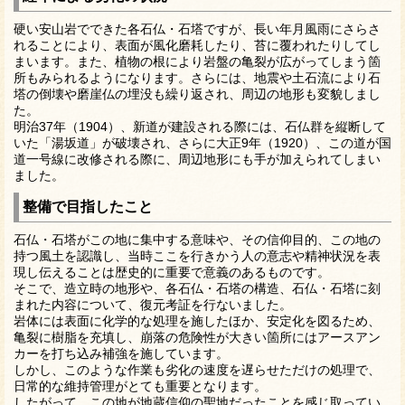
硬い安山岩でできた各石仏・石塔ですが、長い年月風雨にさらさ
れることにより、表面が風化磨耗したり、苔に覆われたりしてし
まいます。また、植物の根により岩盤の亀裂が広がってしまう箇
所もみられるようになります。さらには、地震や土石流により石
塔の倒壊や磨崖仏の埋没も繰り返され、周辺の地形も変貌しまし
た。
明治37年（1904）、新道が建設される際には、石仏群を縦断して
いた「湯坂道」が破壊され、さらに大正9年（1920）、この道が国
道一号線に改修される際に、周辺地形にも手が加えられてしまい
ました。
整備で目指したこと
石仏・石塔がこの地に集中する意味や、その信仰目的、この地の
持つ風土を認識し、当時ここを行きかう人の意志や精神状況を表
現し伝えることは歴史的に重要で意義のあるものです。
そこで、造立時の地形や、各石仏・石塔の構造、石仏・石塔に刻
まれた内容について、復元考証を行ないました。
岩体には表面に化学的な処理を施したほか、安定化を図るため、
亀裂に樹脂を充填し、崩落の危険性が大きい箇所にはアースアン
カーを打ち込み補強を施しています。
しかし、このような作業も劣化の速度を遅らせただけの処理で、
日常的な維持管理がとても重要となります。
したがって、この地が地蔵信仰の聖地だったことを感じ取ってい