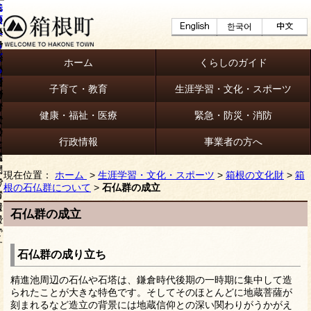
ホーム
くらしのガイド
子育て・教育
生涯学習・文化・スポーツ
健康・福祉・医療
緊急・防災・消防
行政情報
事業者の方へ
現在位置：
ホーム
>
生涯学習・文化・スポーツ
>
箱根の文化財
>
箱
根の石仏群について
>
石仏群の成立
石仏群の成立
石仏群の成り立ち
精進池周辺の石仏や石塔は、鎌倉時代後期の一時期に集中して造
られたことが大きな特色です。そしてそのほとんどに地蔵菩薩が
刻まれるなど造立の背景には地蔵信仰との深い関わりがうかがえ