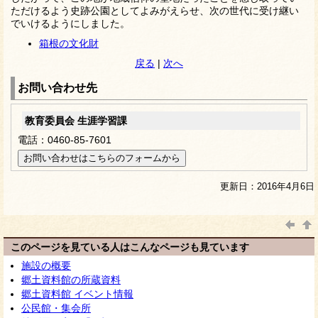
ただけるよう史跡公園としてよみがえらせ、次の世代に受け継い
でいけるようにしました。
箱根の文化財
戻る
|
次へ
お問い合わせ先
教育委員会 生涯学習課
電話：0460-85-7601
更新日：2016年4月6日
このページを見ている人はこんなページも見ています
施設の概要
郷土資料館の所蔵資料
郷土資料館 イベント情報
公民館・集会所