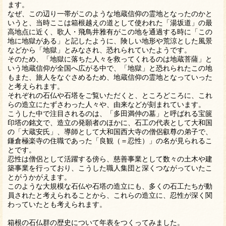
ます。
なぜ、この辺り一帯がこのような地蔵信仰の霊地となったのかと
いうと、当時ここは箱根越えの道として使われた「湯坂道」の最
高地点に近く、歌人・飛鳥井雅有がこの地を通過する時に「この
地に地獄がある」と記したように、険しい地形や荒涼とした風景
などから「地獄」とみなされ、恐れられていたようです。
そのため、「地獄に落ちた人々を救ってくれるのは地蔵菩薩」と
いう地蔵信仰が全国へ広がる中で、「地獄」と恐れられたこの地
もまた、旅人をなぐさめるため、地蔵信仰の霊地となっていった
と考えられます。
それぞれの石仏や石塔をご覧いただくと、ところどころに、これ
らの造立にたずさわった人々や、由来などが刻まれています。
こうした中で注目されるのは、「多田満仲の墓」と呼ばれる宝篋
印塔の銘文で、造立の発願者のほかに、石工の代表として大和国
の「大蔵安氏」、導師として大和国西大寺の僧侶叡尊の弟子で、
鎌倉極楽寺の住職であった「良観（＝忍性）」の名が見られるこ
とです。
忍性は僧侶として活躍する傍ら、慈善事業として数々の土木や建
築事業を行っており、こうした職人集団と深くつながっていたこ
とがうかがえます。
このような大規模な石仏や石塔の造立にも、多くの石工たちが動
員されたと考えられることから、これらの造立に、忍性が深く関
わっていたとも考えられます。
箱根の石仏群の歴史について年表をつくってみました。