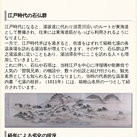
江戸時代の石仏群
江戸時代になると、湯坂道に代わり須雲川沿いのルートが東海道
として整備され、往来には東海道筋がもっぱら利用されるように
なりました。
一方で、江戸時代半ばを過ぎると、街道をはずれて箱根七湯の各
温泉場を訪れる湯治客が増えていきます。その中で、石仏群は芦
之湯温泉に近いこともあり、湯治滞在中にここを訪れる人々も増
加していきました。
これに伴い、石仏や石塔は、当時江戸を中心に浄瑠璃や歌舞伎で
人気の「曽我兄弟」の物語や、数々の伝説と結び付けられ、観光
名所としても知られるようになりました。当時の代表的な温泉案
内書『七湯の枝折』（1811年）には、箱根山名所の一つとして紹
介されています。
経年による劣化の状況