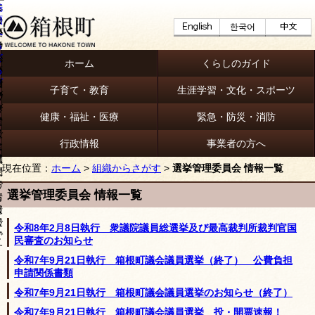
ホーム
くらしのガイド
子育て・教育
生涯学習・文化・スポーツ
健康・福祉・医療
緊急・防災・消防
行政情報
事業者の方へ
現在位置：
ホーム
>
組織からさがす
>
選挙管理委員会 情報一覧
選挙管理委員会 情報一覧
令和8年2月8日執行 衆議院議員総選挙及び最高裁判所裁判官国
民審査のお知らせ
令和7年9月21日執行 箱根町議会議員選挙（終了） 公費負担
申請関係書類
令和7年9月21日執行 箱根町議会議員選挙のお知らせ（終了）
令和7年9月21日執行 箱根町議会議員選挙 投・開票速報！