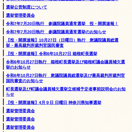
選挙公営制度について
選挙管理委員会
令和7年7月20日執行 参議院議員通常選挙 投・開票速報！
令和7年7月20日執行 参議院議員通常選挙のお知らせ
【投・開票速報】10月27日（日曜日）執行 衆議院議員総選
挙・最高裁判所裁判官国民審査
【投・開票速報】令和6年10月27日 箱根町長選挙
令和6年10月27日執行 箱根町長選挙及び箱根町議会議員補欠選
挙のお知らせ
令和6年10月27日執行 衆議院議員総選挙及び最高裁判所裁判官
国民審査のお知らせ
町長選挙及び町議会議員補欠選挙立候補予定者事前説明会のお知
らせ
【投・開票速報】4月９日 日曜日 神奈川県知事選挙
選挙管理委員会
選挙管理委員会
選挙管理委員会