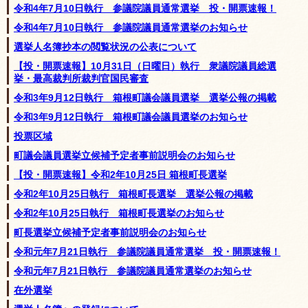
令和4年7月10日執行 参議院議員通常選挙 投・開票速報！
令和4年7月10日執行 参議院議員通常選挙のお知らせ
選挙人名簿抄本の閲覧状況の公表について
【投・開票速報】10月31日（日曜日）執行 衆議院議員総選
挙・最高裁判所裁判官国民審査
令和3年9月12日執行 箱根町議会議員選挙 選挙公報の掲載
令和3年9月12日執行 箱根町議会議員選挙のお知らせ
投票区域
町議会議員選挙立候補予定者事前説明会のお知らせ
【投・開票速報】令和2年10月25日 箱根町長選挙
令和2年10月25日執行 箱根町長選挙 選挙公報の掲載
令和2年10月25日執行 箱根町長選挙のお知らせ
町長選挙立候補予定者事前説明会のお知らせ
令和元年7月21日執行 参議院議員通常選挙 投・開票速報！
令和元年7月21日執行 参議院議員通常選挙のお知らせ
在外選挙