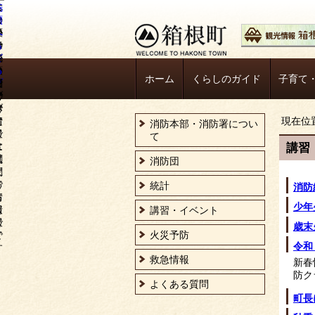
ホーム
くらしのガイド
子育て
現在位
消防本部・消防署につい
て
講習
消防団
統計
消防
少年
講習・イベント
歳末
火災予防
令和
救急情報
新春
防ク
よくある質問
町長