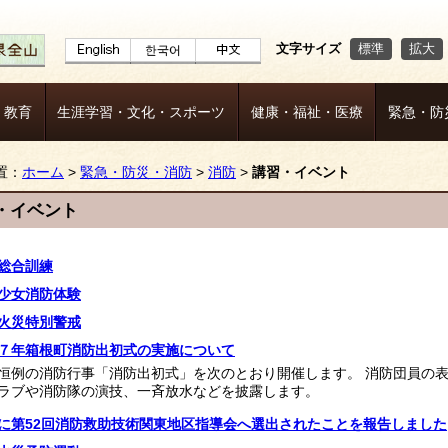
文字サイズ
標準
拡大
・教育
生涯学習・文化・スポーツ
健康・福祉・医療
緊急・防
置：
ホーム
>
緊急・防災・消防
>
消防
>
講習・イベント
・イベント
総合訓練
少女消防体験
火災特別警戒
７年箱根町消防出初式の実施について
恒例の消防行事「消防出初式」を次のとおり開催します。 消防団員の
ラブや消防隊の演技、一斉放水などを披露します。
に第52回消防救助技術関東地区指導会へ選出されたことを報告しました