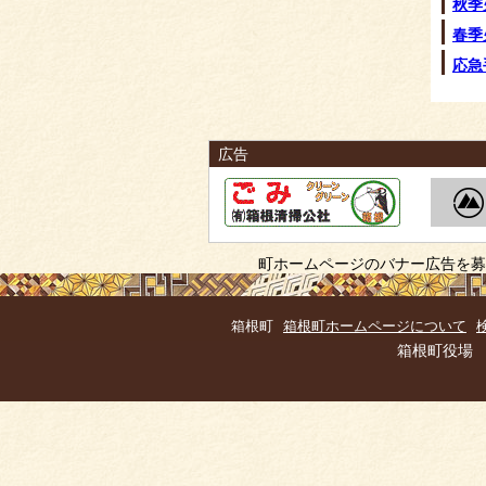
秋季
春季
応急
広告
町ホームページのバナー広告を募
箱根町
箱根町ホームページについて
箱根町役場 住