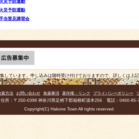
火災予防運動
火災予防運動
手当普及講習会
集しています。申し込みは随時受け付けておりますので、詳しくは上記
検索方法
お問い合わせ
免責事項
著作権・リンク
プライバシーポリシー
所：〒250-0398 神奈川県足柄下郡箱根町湯本256 電話：0460-85-
Copyright(C) Hakone Town All rights reserved.