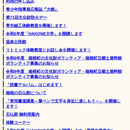
利用の申し込み
青少年指導員広報誌『大樹』
第71回文化財防火デー
寄木細工体験教室を開催します！
令和6年度「HAKONE大学」を開講します
温泉公民館
リトミック体験教室とお話し会を開催します！
令和8年度 箱根町の文化財ボランティア・箱根町立郷土資料館
ボランティア募集のお知らせ
令和8年度 箱根町の文化財ボランティア・箱根町立郷土資料館
ボランティア募集のお知らせ
「読書アルバム」はじめます！
箱根の石仏群について
「実用書道講座～筆ペンで文字を身近に楽しもう～」 を開催し
ます！
石仏群 御利用案内
体験コーナー