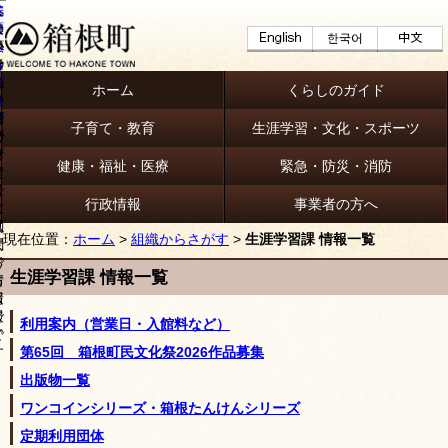
ホーム
くらしのガイド
子育て・教育
生涯学習・文化・スポーツ
健康・福祉・医療
緊急・防災・消防
行政情報
事業者の方へ
現在位置：
ホーム
>
組織からさがす
>
生涯学習課 情報一覧
生涯学習課 情報一覧
利用案内（営業日・入館料など）
第65回 箱根町民文化祭2026作品募集
出版物一覧
ワンコインシリーズ・箱根たんけんシリーズ
定期利用団体