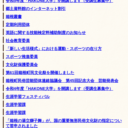
令和5年度「HAKONE大学」を開講します（受講生募集中）
郷土資料館のインターネット割引
箱根叢書
定期利用団体
英語に関する技能検定料補助制度のお知らせ
社会教育委員
「新しい生活様式」における運動・スポーツの在り方
スポーツ推進委員
文化財保護委員会
第61回箱根町民文化祭を開催しました
箱根町民俗芸能団体連絡協議会 第45回記念大会 芸能発表会
令和4年度「HAKONE大学」を開講します（受講生募集中）
生涯学習フェスティバル
生涯学習課
生涯学習課
「箱根の湯立獅子舞」が、国の重要無形民俗文化財の指定につい
て答申されました