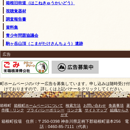
箱根旧街道（はこねきゅうかいどう）
視聴覚器材
調査報告書
資料集
青少年問題協議会
駒ヶ岳山頂（こまがたけさんちょう）遺跡
広告
町ホームページのバナー広告を募集しています。申し込みは随時受け付
けておりますので、詳しくは上記バナーをクリックしてください。
箱根町
箱根町ホームページについて
検索方法
お問い合わせ
免責事項
著
作権・リンク
プライバシーポリシー
リンク集
サイトマップ
組織からさ
がす
箱根町役場 住所：〒250-0398 神奈川県足柄下郡箱根町湯本256 電
話：0460-85-7111（代表）