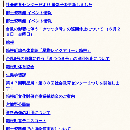
社会教育センターだより 最新号を更新しました
郷土資料館 イベント情報
郷土資料館 イベント情報
台風の影響に伴う「きつつき号」の巡回休止について （６月２
６日 金曜日）
館報
箱根町総合体育館「星槎レイクアリーナ箱根」
台風6号の影響に伴う「きつつき号」の巡回休止について
箱根町体育協会
生涯学習課
第４７回明星展・第３８回社会教育センターまつりを開催しま
す！
箱根町文化財保存事業補助金のご案内
宮城野公民館
資料画像の利用について
箱根町営テニスコート
郷土資料館での博物館実習について