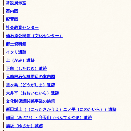
常設展示室
案内図
配置図
社会教育センター
仙石原公民館（文化センター）
郷土資料館
イタリ遺跡
上（かみ）遺跡
下向（したむき）遺跡
元箱根石仏群周辺の案内図
堂ヶ島（どうがしま）遺跡
大井平（おおいたいら）遺跡
文化財保護関係事業の施策
新田坂上（（にったさかうえ）ニノ平（にのたいら））遺跡
朝日（あさひ）・弁天山（べんてんやま）遺跡
湯坂（ゆさか）城跡