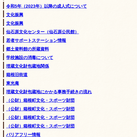
令和5年（2023年）以降の成人式について
文化振興
文化振興
仙石原文化センター（仙石原公民館）
若者サポートステーション情報
郷土資料館の所蔵資料
学校施設の消毒について
埋蔵文化財包蔵地関係
箱根旧街道
東光庵
埋蔵文化財包蔵地にかかる事務手続きの流れ
（公財）箱根町文化・スポーツ財団
（公財）箱根町文化・スポーツ財団
（公財）箱根町文化・スポーツ財団
（公財）箱根町文化・スポーツ財団
バリアフリー情報