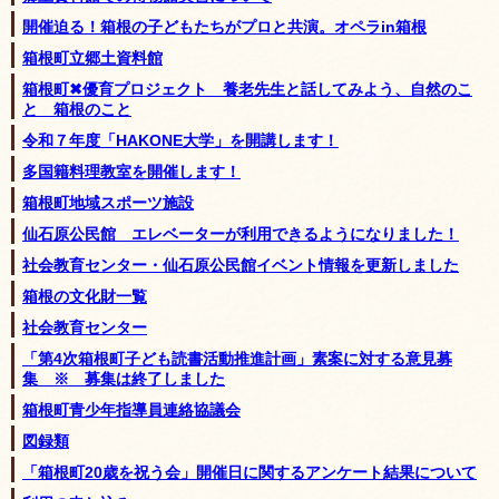
開催迫る！箱根の子どもたちがプロと共演。オペラin箱根
箱根町立郷土資料館
箱根町✖優育プロジェクト 養老先生と話してみよう、自然のこ
と 箱根のこと
令和７年度「HAKONE大学」を開講します！
多国籍料理教室を開催します！
箱根町地域スポーツ施設
仙石原公民館 エレベーターが利用できるようになりました！
社会教育センター・仙石原公民館イベント情報を更新しました
箱根の文化財一覧
社会教育センター
「第4次箱根町子ども読書活動推進計画」素案に対する意見募
集 ※ 募集は終了しました
箱根町青少年指導員連絡協議会
図録類
「箱根町20歳を祝う会」開催日に関するアンケート結果について