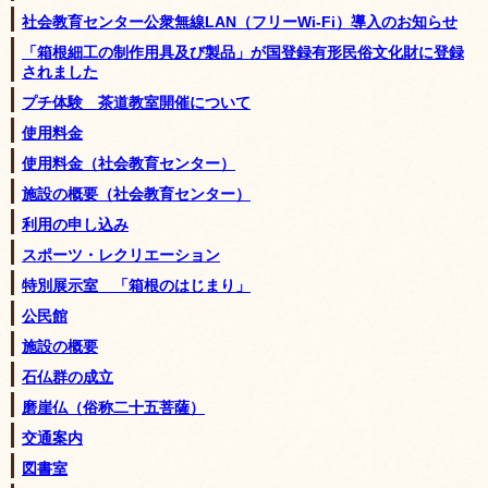
社会教育センター公衆無線LAN（フリーWi-Fi）導入のお知らせ
「箱根細工の制作用具及び製品」が国登録有形民俗文化財に登録
されました
プチ体験 茶道教室開催について
使用料金
使用料金（社会教育センター）
施設の概要（社会教育センター）
利用の申し込み
スポーツ・レクリエーション
特別展示室 「箱根のはじまり」
公民館
施設の概要
石仏群の成立
磨崖仏（俗称二十五菩薩）
交通案内
図書室